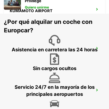
Privilege
Quiero unirme
KUMAMOTO AIRPORT
KUMAMOTO - JAPAN
¿Por qué alquilar un coche con
Europcar?
FUKUOKA AIRPORT DOMESTIC
Asistencia en carretera las 24 horas
TERMINAL
FUKUOKA - JAPAN
Sin cargos ocultos
Servicio 24/7 en la mayoría de los
FUKUOKA AIRPORT INTERNATIONAL
principales aeropuertos
TERMINAL
FUKUOKA - JAPAN