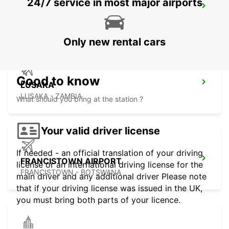
24/7 service in most major airports
LUSAKA INTERNATIONAL AIRPORT
LUSAKA - ZAMBIA
Only new rental cars
Good to know
LUSAKA
LUSAKA - ZAMBIA
What should you bring at the station ?
Your valid driver license
If needed - an official translation of your driving
FRANCISTOWN AIRPORT
license or an international driving license for the
FRANCISTOWN - BOTSWANA
main driver and any additional driver Please note
that if your driving license was issued in the UK,
you must bring both parts of your licence.