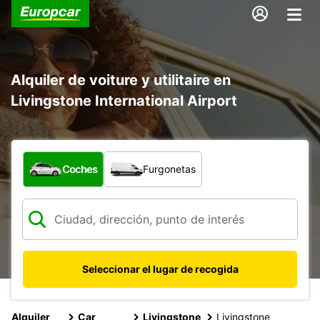
Alquiler de voiture y utilitaire en
Livingstone International Airport
¿Qué tipo de vehículo?
Coches
Furgonetas
Seleccionar el lugar de recogida
Alquiler
Car
Livingstone
Livingstone