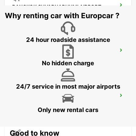
BANGKOK SUVARNABHUMI AIRPORT
BANGKOK - THAILAND
Why renting car with Europcar ?
24 hour roadside assistance
BANGKOK DOWNTOWN SUKHUMVIT
BANGKOK - THAILAND
No hidden charge
24/7 service in most major airports
BANGKOK RAMA 9 TC GREEN
BANGKOK - THAILAND
Only new rental cars
Good to know