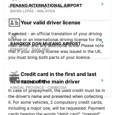
PENANG INTERNATIONAL AIRPORT
What should you bring at the station ?
BAYAN LEPAS - MALAYSIA
Your valid driver license
If needed - an official translation of your driving
license or an international driving license for the
BANGKOK DON MUEANG AIRPORT
main driver and any additional driver Please note
BANGKOK - THAILAND
that if your driving license was issued in the UK,
you must bring both parts of your licence.
Credit card in the first and last
name of the main driver
NEW TECHO APT
KANDAL PROVINCE - CAMBODIA
In case of prepayment, the used credit must be in
the driver's name and presented when collecting
it. For some vehicles, 2 compulsory credit cards,
including a major one, will be requested. Payment
cards bearing the words "debit card", "prepaid",