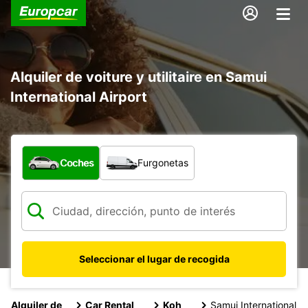
Alquiler de voiture y utilitaire en Samui
International Airport
¿Qué tipo de vehículo?
Coches
Furgonetas
Seleccionar el lugar de recogida
Alquiler de
Car Rental
Koh
Samui International