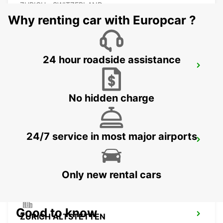
ZURICH - SWITZERLAND
Why renting car with Europcar ?
24 hour roadside assistance
DUEBENDORF AMAG
DUEBENDORF - SWITZERLAND
No hidden charge
24/7 service in most major airports
KLOTEN AMAG
KLOTEN - SWITZERLAND
Only new rental cars
Good to know
ZURICH ALTSTETTEN