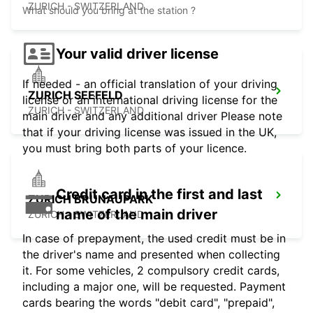
ZURICH - SWITZERLAND
What should you bring at the station ?
Your valid driver license
If needed - an official translation of your driving
ZURICH SEEFELD
license or an international driving license for the
ZURICH - SWITZERLAND
main driver and any additional driver Please note
that if your driving license was issued in the UK,
you must bring both parts of your licence.
Credit card in the first and last
ZURICH BRUNAUPARK
name of the main driver
ZURICH - SWITZERLAND
In case of prepayment, the used credit must be in
the driver's name and presented when collecting
it. For some vehicles, 2 compulsory credit cards,
including a major one, will be requested. Payment
cards bearing the words "debit card", "prepaid",