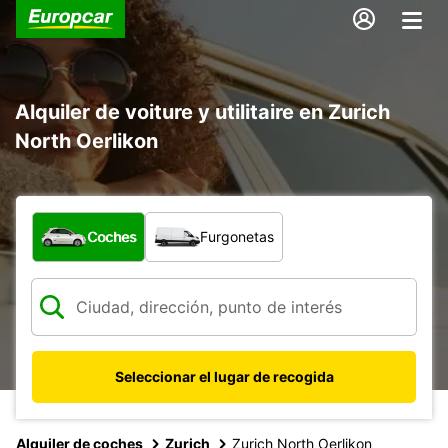
Alquiler de voiture y utilitaire en Zurich
North Oerlikon
¿Qué tipo de vehículo?
Coches
Furgonetas
Seleccionar el lugar de recogida
Alquiler de coches
Zurich
Zurich North Oerlikon