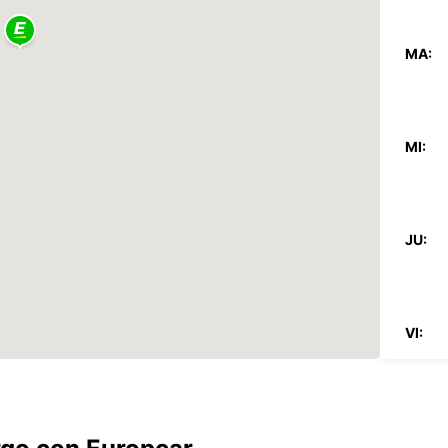
MA:
MI:
JU:
VI:
SA: