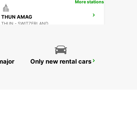
More stations
THUN AMAG
THUN - SWITZERLAND
major
Only new rental cars
MONTREUX HOTEL MONTREUX-PALACE
MONTREUX - SWITZERLAND