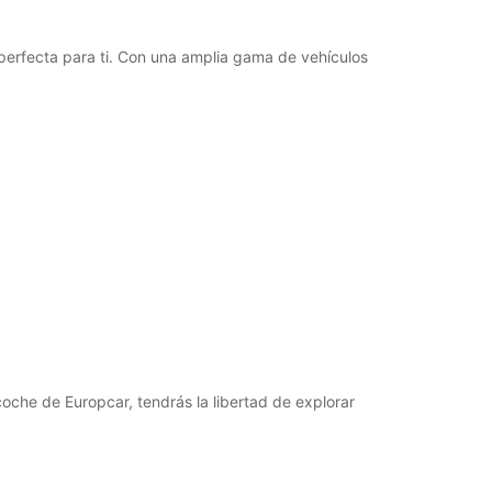
Cerrada
 perfecta para ti. Con una amplia gama de vehículos
argos extras
horarios de apertura pueden variar debido a los
stivos.
+41 (26) 4084112
Cómo llegar
oche de Europcar, tendrás la libertad de explorar