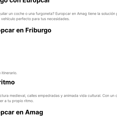
rgo con Europcar
DO:
quilar un coche o una furgoneta? Europcar en Amag tiene la solución
*Con c
 vehículo perfecto para tus necesidades.
Estos 
días fe
opcar en Friburgo
.
itinerario.
ritmo
ctura medieval, calles empedradas y animada vida cultural. Con un c
er a tu propio ritmo.
ropcar en Amag