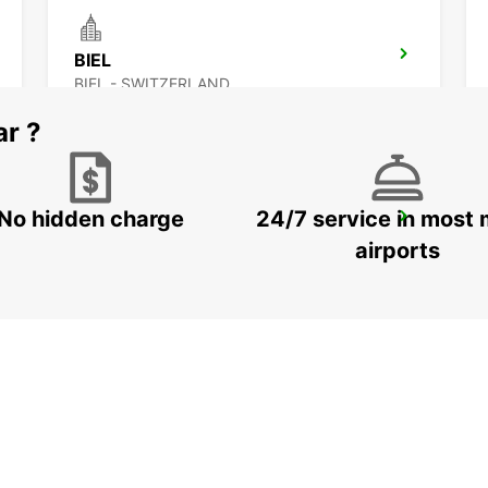
BIEL
BIEL - SWITZERLAND
ar ?
No hidden charge
24/7 service in most 
VEVEY
VEVEY - SWITZERLAND
airports