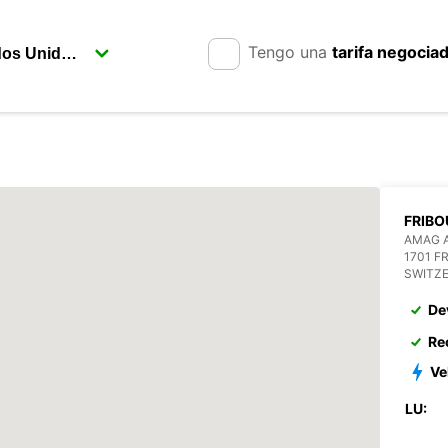
Tengo una
tarifa negocia
FRIB
AMAG 
1701 F
SWITZ
De
Re
Ve
LU: