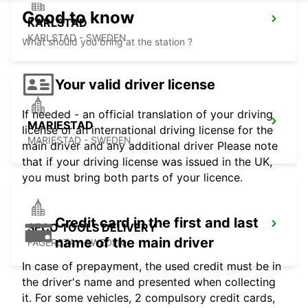
Good to know
KARLSTAD
KARLSTAD - SWEDEN
What should you bring at the station ?
Your valid driver license
If needed - an official translation of your driving
MARIESTAD
license or an international driving license for the
MARIESTAD - SWEDEN
main driver and any additional driver Please note
that if your driving license was issued in the UK,
you must bring both parts of your licence.
Credit card in the first and last
SECO TOOLS DELIVERY
name of the main driver
FAGERSTA - SWEDEN
In case of prepayment, the used credit must be in
the driver's name and presented when collecting
it. For some vehicles, 2 compulsory credit cards,