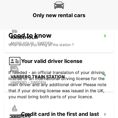
ANGELHOLM - SWEDEN
Only new rental cars
Good to know
ANGELHOLM
ANGELHOLM - SWEDEN
What should you bring at the station ?
Your valid driver license
If needed - an official translation of your driving
VARBERG TRAIN STATION
license or an international driving license for the
VARBERG - SWEDEN
main driver and any additional driver Please note
that if your driving license was issued in the UK,
you must bring both parts of your licence.
Credit card in the first and last
VARBERG