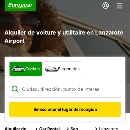
Alquiler de voiture y utilitaire en Lanzarote
Airport
¿Qué tipo de vehículo?
Coches
Furgonetas
Seleccionar el lugar de recogida
Alquiler de
Car Rental
San
Lanzarote