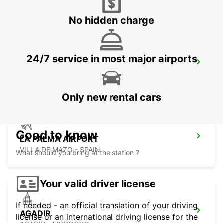
GRANADILLA - SPAIN
No hidden charge
24/7 service in most major airports
TENERIFE PLAYA LAS AMERICAS
ARONA - SPAIN
Only new rental cars
Good to know
LA PALMA AIRPORT
VILLA DE MAZO - SPAIN
What should you bring at the station ?
Your valid driver license
If needed - an official translation of your driving
AGADIR
license or an international driving license for the