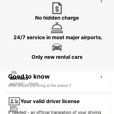
SABADELL SUPERSITE
SABADELL - SPAIN
No hidden charge
24/7 service in most major airports
GRANOLLERS
GRANOLLERS - SPAIN
Only new rental cars
Good to know
MATARO
MATARO - SPAIN
What should you bring at the station ?
Your valid driver license
If needed - an official translation of your driving