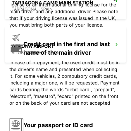
TARRAGONA CAMP MAIN STATION
license or an international driving license for the
TARRAGONA - SPAIN
main driver and any additional driver Please note
that if your driving license was issued in the UK,
you must bring both parts of your licence.
Credit card in the first and last
GERONA AIRPORT
name of the main driver
VILOBÍ D'ONYAR - SPAIN
In case of prepayment, the used credit must be in
the driver's name and presented when collecting
it. For some vehicles, 2 compulsory credit cards,
including a major one, will be requested. Payment
cards bearing the words "debit card", "prepaid",
"electron", "maestro", "ecard" printed on the front
or on the back of your card are not accepted
Your passport or ID card