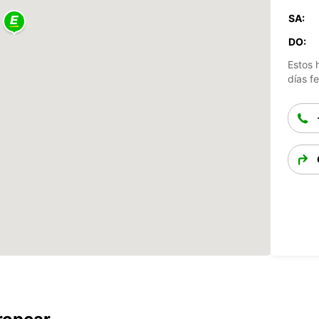
SA:
DO:
Estos 
días fe