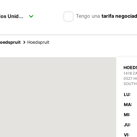
Tengo una
tarifa negocia
oedspruit
Hoedspruit
HOED
1418 Z
0527 H
SOUTH
LU:
MA:
MI:
JU:
VI: