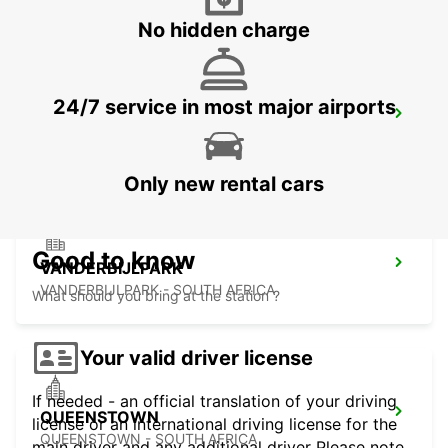
No hidden charge
24/7 service in most major airports
HARRISMITH
KWAZULU-NATAL - SOUTH AFRICA
Only new rental cars
Good to know
VANDERBIJLPARK
VANDERBIJLPARK - SOUTH AFRICA
What should you bring at the station ?
Your valid driver license
If needed - an official translation of your driving
QUEENSTOWN
license or an international driving license for the
QUEENSTOWN - SOUTH AFRICA
main driver and any additional driver Please note