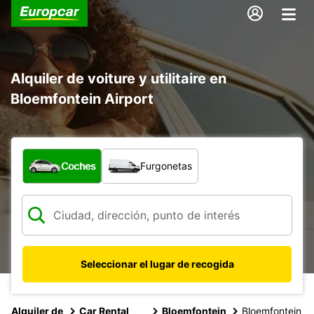
Alquiler de voiture y utilitaire en
Bloemfontein Airport
¿Qué tipo de vehículo?
Coches
Furgonetas
Seleccionar el lugar de recogida
Alquiler de
Car Rental
Bloemfontein
Bloemfontein