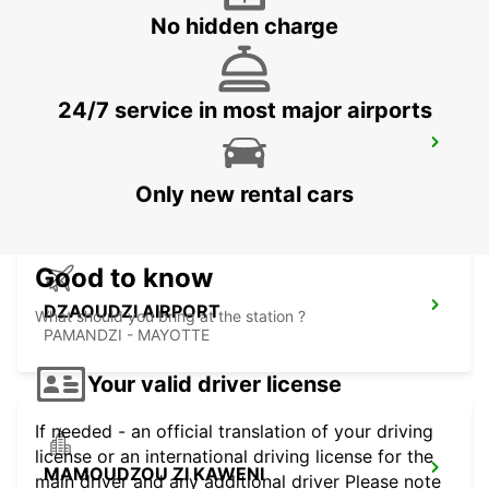
MAHE - SEYCHELLES
No hidden charge
24/7 service in most major airports
SEYCHELLES FOUR SEASONS RESORT
MAHE - SEYCHELLES
Only new rental cars
Good to know
DZAOUDZI AIRPORT
What should you bring at the station ?
PAMANDZI - MAYOTTE
Your valid driver license
If needed - an official translation of your driving
license or an international driving license for the
MAMOUDZOU ZI KAWENI
main driver and any additional driver Please note