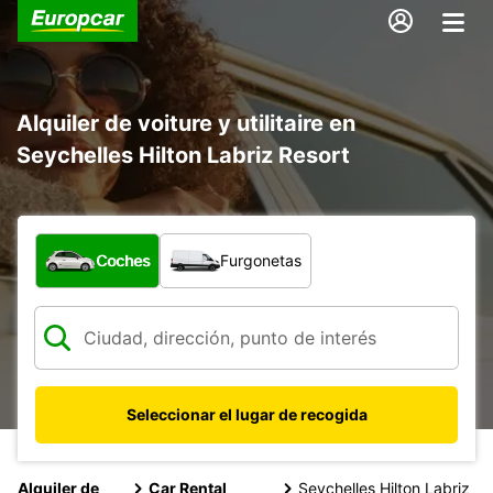
Alquiler de voiture y utilitaire en
Seychelles Hilton Labriz Resort
¿Qué tipo de vehículo?
Coches
Furgonetas
Seleccionar el lugar de recogida
Alquiler de
Car Rental
Seychelles Hilton Labriz