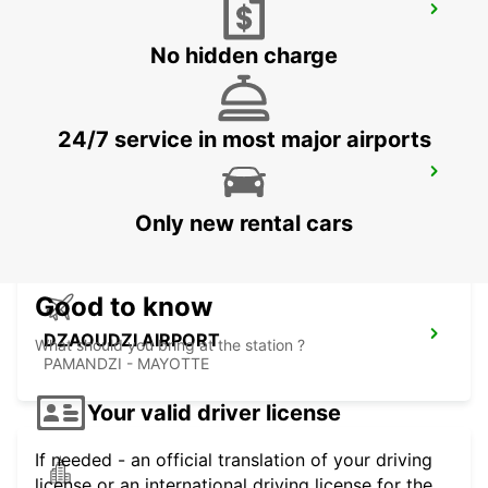
SEYCHELLES DOMESTIC AIRPORT
MAHE - SEYCHELLES
No hidden charge
24/7 service in most major airports
SEYCHELLES FOUR SEASONS RESORT
MAHE - SEYCHELLES
Only new rental cars
Good to know
DZAOUDZI AIRPORT
What should you bring at the station ?
PAMANDZI - MAYOTTE
Your valid driver license
If needed - an official translation of your driving
license or an international driving license for the