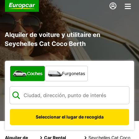
Alquiler de voiture y utilitaire en
Seychelles Cat Coco Berth
¿Qué tipo de vehículo?
Coches
Furgonetas
Seleccionar el lugar de recogida
Alquiler de
Car Rental
Seychelles Cat Coco