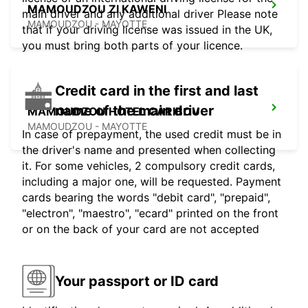
MAMOUDZOU ZI KAWENI
main driver and any additional driver Please note
MAMOUDZOU - MAYOTTE
that if your driving license was issued in the UK,
you must bring both parts of your licence.
Credit card in the first and last
name of the main driver
MAMOUDZOU HOTEL CARIBOU
MAMOUDZOU - MAYOTTE
In case of prepayment, the used credit must be in
the driver's name and presented when collecting
it. For some vehicles, 2 compulsory credit cards,
including a major one, will be requested. Payment
cards bearing the words "debit card", "prepaid",
"electron", "maestro", "ecard" printed on the front
or on the back of your card are not accepted
Your passport or ID card