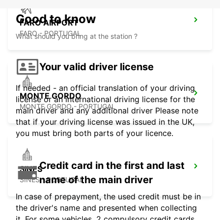
Good to know
FARO AIRPORT
FARO - PORTUGAL
What should you bring at the station ?
Your valid driver license
If needed - an official translation of your driving
MONTE GORDO
license or an international driving license for the
MONTE GORDO - PORTUGAL
main driver and any additional driver Please note
that if your driving license was issued in the UK,
you must bring both parts of your licence.
Credit card in the first and last
SINES
name of the main driver
SINES - PORTUGAL
In case of prepayment, the used credit must be in
the driver's name and presented when collecting
it. For some vehicles, 2 compulsory credit cards,