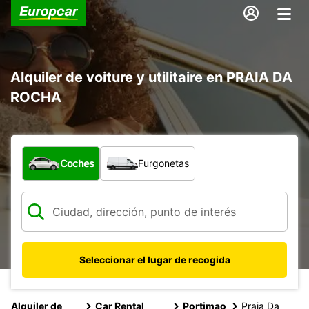
Alquiler de voiture y utilitaire en PRAIA DA
ROCHA
¿Qué tipo de vehículo?
Coches
Furgonetas
Seleccionar el lugar de recogida
Alquiler de
Car Rental
Portimao
Praia Da