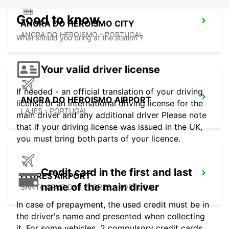
Good to know
ANGRA DO HEROISMO CITY
ANGRA DO HEROISMO - PORTUGAL
What should you bring at the station ?
Your valid driver license
If needed - an official translation of your driving
ANGRA DO HEROISMO AIRPORT
license or an international driving license for the
LAJES - PORTUGAL
main driver and any additional driver Please note
that if your driving license was issued in the UK,
you must bring both parts of your licence.
Credit card in the first and last
FLORES AIRPORT
name of the main driver
SANTA CRUZ DAS FLORES - PORTUGAL
In case of prepayment, the used credit must be in
the driver's name and presented when collecting
it. For some vehicles, 2 compulsory credit cards,