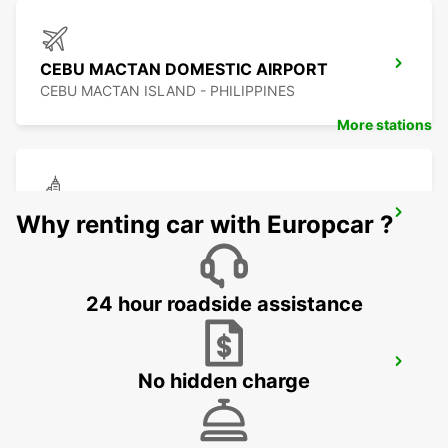
CEBU MACTAN DOMESTIC AIRPORT
CEBU MACTAN ISLAND - PHILIPPINES
More stations
CEBU LAPU LAPU CITY STATION
Why renting car with Europcar ?
LAPU LAPU CITY CEBU - PHILIPPINES
24 hour roadside assistance
CEBU SEDA AYALA CENTER CEBU
No hidden charge
CEBU CITY - PHILIPPINES