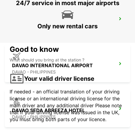
24/7 service in most major airports
DAVAO AIRPORT VIEW PETROL STATION
Only new rental cars
DAVAO - PHILIPPINES
Good to know
What should you bring at the station ?
DAVAO INTERNATIONAL AIRPORT
DAVAO - PHILIPPINES
Your valid driver license
If needed - an official translation of your driving
license or an international driving license for the
main driver and any additional driver Please note
DAVAO SEDA ABREEZA HOTEL
that if your driving license was issued in the UK,
DAVAO - PHILIPPINES
you must bring both parts of your licence.