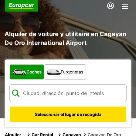
Alquiler de voiture y utilitaire en Cagayan
De Oro International Airport
¿Qué tipo de vehículo?
Coches
Furgonetas
Seleccionar el lugar de recogida
Alquiler
Car Rental
Cagayan
Cagayan De Oro