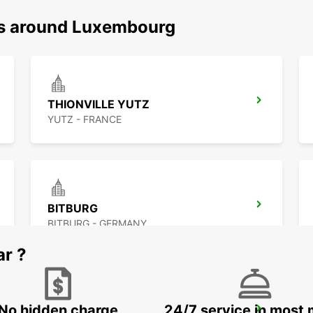
ns around Luxembourg
THIONVILLE YUTZ
YUTZ - FRANCE
BITBURG
BITBURG - GERMANY
ar ?
No hidden charge
24/7 service in most 
ST AVOLD