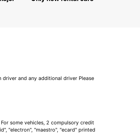
ST WENDEL - GERMANY
in driver and any additional driver Please
. For some vehicles, 2 compulsory credit
", "electron", "maestro", "ecard" printed