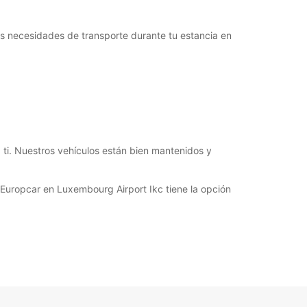
horarios de apertura pueden variar debido a los
stivos.
s necesidades de transporte durante tu estancia en
+352 (0) 434588
Cómo llegar
 ti. Nuestros vehículos están bien mantenidos y
 Europcar en Luxembourg Airport Ikc tiene la opción