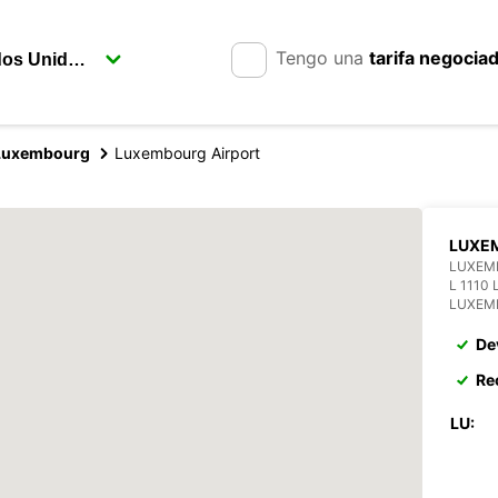
Tengo una
tarifa negocia
Luxembourg
Luxembourg Airport
LUXEM
LUXEM
L 1110
LUXEM
De
Re
LU: