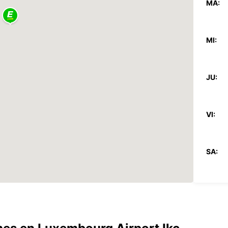
MA:
MI:
JU:
VI:
SA:
DO:
*Con c