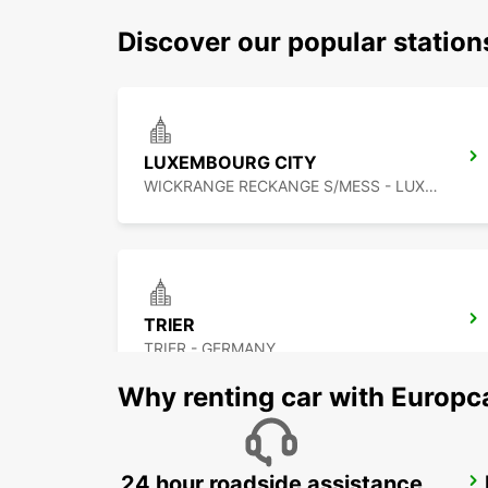
Discover our popular statio
LUXEMBOURG CITY
WICKRANGE RECKANGE S/MESS - LUXEMBOURG
TRIER
TRIER - GERMANY
Why renting car with Europc
24 hour roadside assistance
METZ RAILWAY STATION