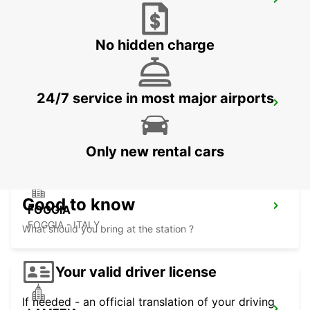
BARLETTA
BARLETTA - ITALY
No hidden charge
24/7 service in most major airports
RENDE
RENDE - ITALY
Only new rental cars
Good to know
FOGGIA
FOGGIA - ITALY
What should you bring at the station ?
Your valid driver license
If needed - an official translation of your driving