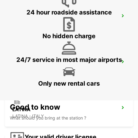
24 hour roadside assistance
SALERNO
SALERNO - ITALY
No hidden charge
24/7 service in most major airports
AVELLINO
AVELLINO - ITALY
Only new rental cars
Good to know
LATINA
LATINA - ITALY
What should you bring at the station ?
Your valid driver license