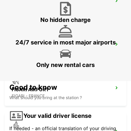
VALLEDORIA (SARDINIA)
VALLEDORIA - ITALY
No hidden charge
24/7 service in most major airports
BONIFACIO
BONIFACIO - FRANCE
Only new rental cars
Good to know
FIGARI AIRPORT
FIGARI - FRANCE
What should you bring at the station ?
Your valid driver license
If needed - an official translation of your driving