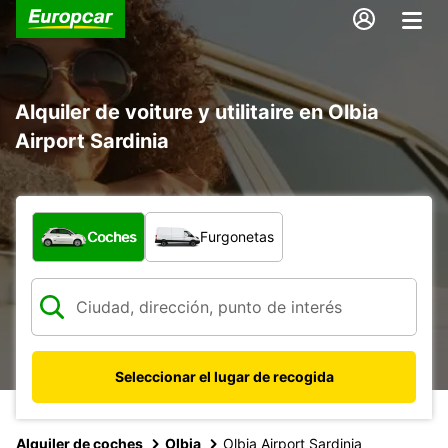
Alquiler de voiture y utilitaire en Olbia
Airport Sardinia
¿Qué tipo de vehículo?
Coches
Furgonetas
Seleccionar el lugar de recogida
Alquiler de coches
Olbia
Olbia Airport Sardinia