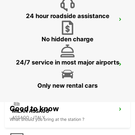
24 hour roadside assistance
MILAN LINATE AIRPORT
SEGRATE - ITALY
No hidden charge
24/7 service in most major airports
MONZA
MONZA - ITALY
Only new rental cars
Good to know
MILAN ASSAGO
ASSAGO - ITALY
What should you bring at the station ?