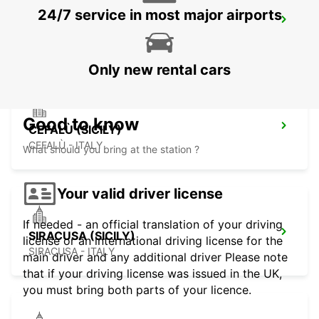
24/7 service in most major airports
AUGUSTA (SICILY)
AUGUSTA - ITALY
Only new rental cars
Good to know
CEFALÙ (SICILY)
CEFALÙ - ITALY
What should you bring at the station ?
Your valid driver license
If needed - an official translation of your driving
SIRACUSA (SICILY)
license or an international driving license for the
SIRACUSA - ITALY
main driver and any additional driver Please note
that if your driving license was issued in the UK,
you must bring both parts of your licence.