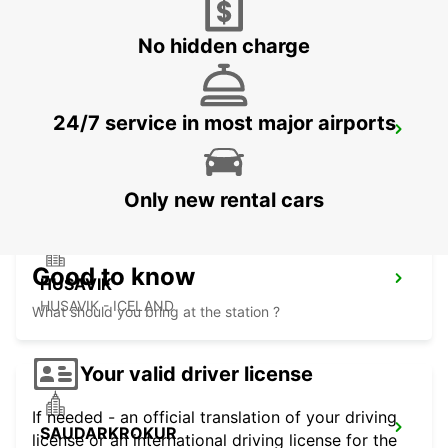
AKUREYRI - ICELAND
No hidden charge
24/7 service in most major airports
AKUREYRI
AKUREYRI - ICELAND
Only new rental cars
Good to know
HUSAVIK
HUSAVIK - ICELAND
What should you bring at the station ?
Your valid driver license
If needed - an official translation of your driving
SAUDARKROKUR
license or an international driving license for the