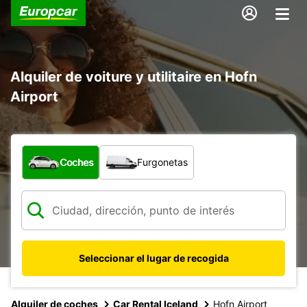
Alquiler de voiture y utilitaire en Hofn
Airport
¿Qué tipo de vehículo?
Coches
Furgonetas
Seleccionar el lugar de recogida
Alquiler de coches
Car Rental Iceland
Hofn Airport