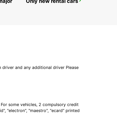
major
Only new rental cars
OHRID ST PAUL THE APOSTLE AIRPORT
OHRID - MACEDONIA
in driver and any additional driver Please
. For some vehicles, 2 compulsory credit
", "electron", "maestro", "ecard" printed