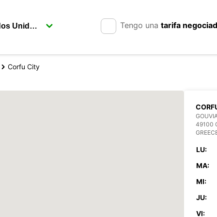
Tengo una
tarifa negocia
Corfu City
CORFU
GOUVIA
49100
GREEC
LU:
MA:
MI:
JU:
VI: