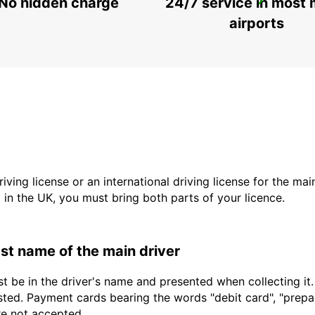
No hidden charge
24/7 service in most 
KEFALONIA AIRPORT
KEFALONIA - GREECE
airports
driving license or an international driving license for the ma
d in the UK, you must bring both parts of your licence.
last name of the main driver
t be in the driver's name and presented when collecting it
sted. Payment cards bearing the words "debit card", "prepaid
are not accepted