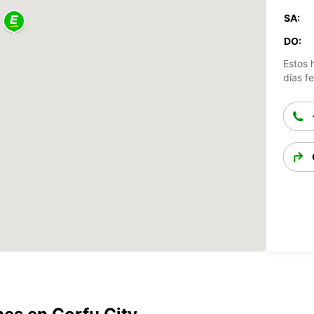
SA:
DO:
Estos 
días fe