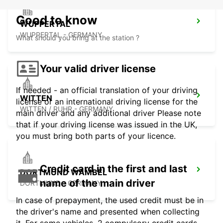
Good to know
WUPPERTAL
WUPPERTAL - GERMANY
What should you bring at the station ?
Your valid driver license
If needed - an official translation of your driving
WITTEN
license or an international driving license for the
WITTEN / RUHR - GERMANY
main driver and any additional driver Please note
that if your driving license was issued in the UK,
you must bring both parts of your licence.
Credit card in the first and last
DORTMUND WAMBEL
name of the main driver
DORTMUND - GERMANY
In case of prepayment, the used credit must be in
the driver's name and presented when collecting