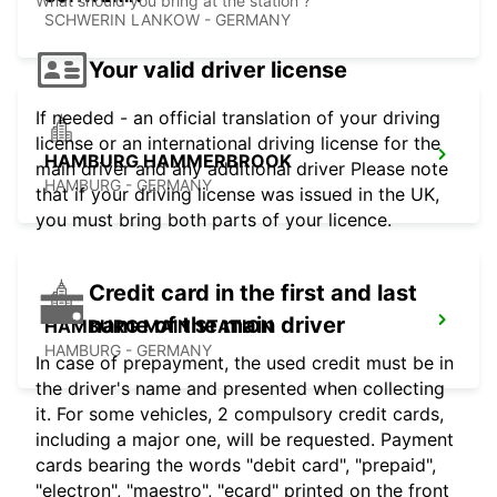
What should you bring at the station ?
SCHWERIN LANKOW - GERMANY
Your valid driver license
If needed - an official translation of your driving
license or an international driving license for the
HAMBURG HAMMERBROOK
main driver and any additional driver Please note
HAMBURG - GERMANY
that if your driving license was issued in the UK,
you must bring both parts of your licence.
Credit card in the first and last
name of the main driver
HAMBURG MAIN STATION
HAMBURG - GERMANY
In case of prepayment, the used credit must be in
the driver's name and presented when collecting
it. For some vehicles, 2 compulsory credit cards,
including a major one, will be requested. Payment
cards bearing the words "debit card", "prepaid",
"electron", "maestro", "ecard" printed on the front