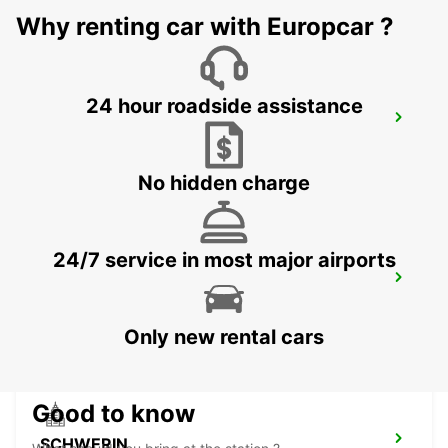
Why renting car with Europcar ?
24 hour roadside assistance
HAMBURG WANDSBEK
HAMBURG - GERMANY
No hidden charge
24/7 service in most major airports
HAMBURG BERGEDORF NEW FROM 1 10
26
HAMBURG - GERMANY
Only new rental cars
Good to know
SCHWERIN