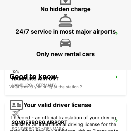
No hidden charge
24/7 service in most major airports
NORDERSTEDT
NORDERSTEDT - GERMANY
Only new rental cars
Good to know
HAMBURG AIRPORT
HAMBURG - GERMANY
What should you bring at the station ?
Your valid driver license
If needed - an official translation of your driving
SONDERBORG AIRPORT
license or an international driving license for the
SONDERBORG - DENMARK