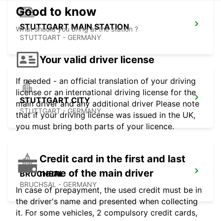
Good to know
STUTTGART MAIN STATION
What should you bring at the station ?
STUTTGART - GERMANY
Your valid driver license
If needed - an official translation of your driving
license or an international driving license for the
STUTTGART CITY
main driver and any additional driver Please note
STUTTGART - GERMANY
that if your driving license was issued in the UK,
you must bring both parts of your licence.
Credit card in the first and last
name of the main driver
BRUCHSAL
BRUCHSAL - GERMANY
In case of prepayment, the used credit must be in
the driver's name and presented when collecting
it. For some vehicles, 2 compulsory credit cards,