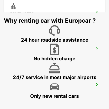
WAIBLINGEN
WAIBLINGEN - GERMANY
Why renting car with Europcar ?
24 hour roadside assistance
KUENZELAU
KUENZELSAU - GERMANY
No hidden charge
24/7 service in most major airports
SCHWAEBISCH HALL
SCHWAEBISCH HALL - GERMANY
Only new rental cars