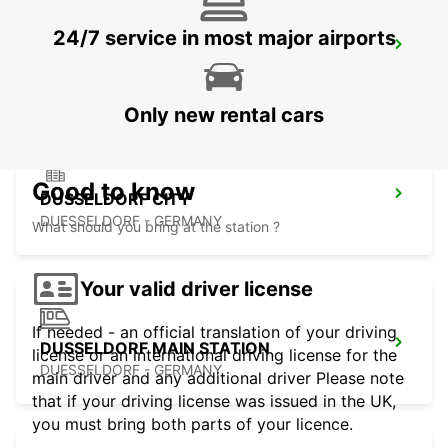
24/7 service in most major airports
KREFELD
KREFELD - GERMANY
Only new rental cars
Good to know
DUSSELDORF CITY
DUESSELDORF - GERMANY
What should you bring at the station ?
Your valid driver license
If needed - an official translation of your driving
DUSSELDORF MAIN STATION
license or an international driving license for the
DUESSELDORF - GERMANY
main driver and any additional driver Please note
that if your driving license was issued in the UK,
you must bring both parts of your licence.