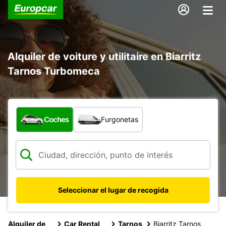
Alquiler de voiture y utilitaire en Biarritz
Tarnos Turbomeca
¿Qué tipo de vehículo?
Coches
Furgonetas
Seleccionar el lugar de recogida
Alquiler de
Car Rental
Tarnos
Biarritz Tarnos