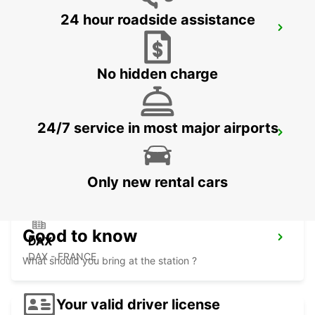
24 hour roadside assistance
SAN SEBASTIAN AIRPORT
FUENTERRABIA - SPAIN
No hidden charge
24/7 service in most major airports
DAX RAILWAY STATION
DAX - FRANCE
Only new rental cars
Good to know
DAX
DAX - FRANCE
What should you bring at the station ?
Your valid driver license