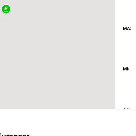
MA:
MI:
JU: