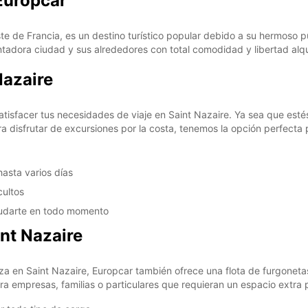
Europcar
VI:
te de Francia, es un destino turístico popular debido a su hermoso pu
tadora ciudad y sus alrededores con total comodidad y libertad alqu
Nazaire
tisfacer tus necesidades de viaje en Saint Nazaire. Ya sea que e
SA:
 disfrutar de excursiones por la costa, tenemos la opción perfecta p
hasta varios días
cultos
ayudarte en todo momento
DO:
int Nazaire
*Con c
Estos 
za en Saint Nazaire, Europcar también ofrece una flota de furgoneta
días fe
a empresas, familias o particulares que requieran un espacio extra 