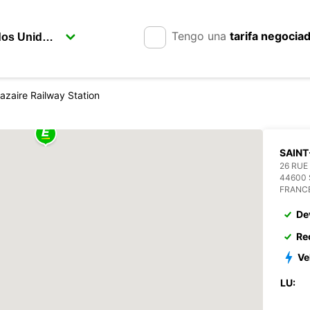
Tengo una
tarifa negocia
azaire Railway Station
SAINT
26 RUE
44600 
FRANC
De
Re
Ve
LU: