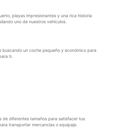
19:01 - 23:59*
09:00 - 13:00
erto, playas impresionantes y una rica historia
14:00 - 18:00
ilando uno de nuestros vehículos.
00:00 - 08:59*
13:01 - 13:59*
18:01 - 19:00*
19:01 - 23:59*
stés buscando un coche pequeño y económico para
09:00 - 14:00
ara ti.
15:00 - 18:00
00:00 - 08:59*
14:01 - 14:59*
18:01 - 19:00*
19:01 - 23:59*
Cerrada
00:00 - 23:59*
argos extras
horarios de apertura pueden variar debido a los
s de diferentes tamaños para satisfacer tus
stivos.
para transportar mercancías o equipaje.