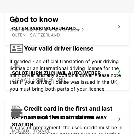
Good to know
OLTEN PARKING NEUHARD
What should you bring at the station ?
OLTEN - SWITZERLAND
Your valid driver license
If needed - an official translation of your driving
license or an international driving license for the
SOLOTHURN ZUCHWIL AUTO WEBER
main driver and any additional driver Please note
ZUCHWIL - SWITZERLAND
that if your driving license was issued in the UK,
you must bring both parts of your licence.
Credit card in the first and last
name of the main driver
BELFORT-MONTBELIARD TGV RAILWAY
STATION
In case of prepayment, the used credit must be in
MEROUX - FRANCE