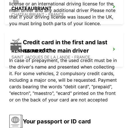
license or an international driving license for the
CHATEAUBRIANT
main driver and any additional driver Please note
CHATEAUBRIANT - FRANCE
that if your driving license was issued in the UK,
you must bring both parts of your licence.
Credit card in the first and last
name of the main driver
RENNES AIRPORT
SAINT JACQUES DE LA LANDE - FRANCE
In case of prepayment, the used credit must be in
the driver's name and presented when collecting
it. For some vehicles, 2 compulsory credit cards,
including a major one, will be requested. Payment
cards bearing the words "debit card", "prepaid",
"electron", "maestro", "ecard" printed on the front
or on the back of your card are not accepted
Your passport or ID card