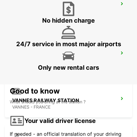
LA BAULE ESCOUBLAC RAILWAY
STATION
LA BAULE - FRANCE
No hidden charge
24/7 service in most major airports
VANNES
VANNES - FRANCE
Only new rental cars
Good to know
VANNES RAILWAY STATION
What should you bring at the station ?
VANNES - FRANCE
Your valid driver license
If needed - an official translation of your driving