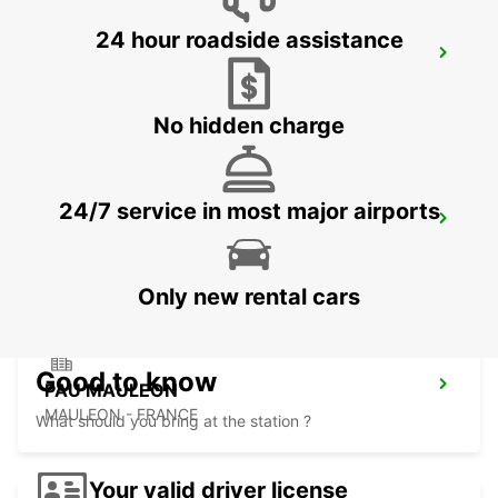
24 hour roadside assistance
TARBES
JUILLAN - FRANCE
No hidden charge
24/7 service in most major airports
LOURDES RAILWAY STATION
LOURDES - FRANCE
Only new rental cars
Good to know
PAU MAULEON
MAULEON - FRANCE
What should you bring at the station ?
Your valid driver license