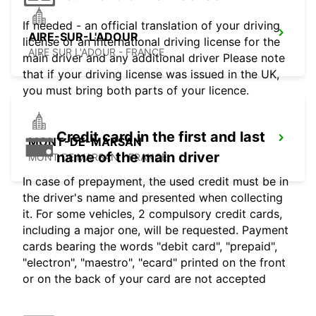
If needed - an official translation of your driving
AIRE-SUR-L'ADOUR
license or an international driving license for the
AIRE SUR L'ADOUR - FRANCE
main driver and any additional driver Please note
that if your driving license was issued in the UK,
you must bring both parts of your licence.
Credit card in the first and last
MONT-DE-MARSAN
name of the main driver
MONT DE MARSAN - FRANCE
In case of prepayment, the used credit must be in
the driver's name and presented when collecting
it. For some vehicles, 2 compulsory credit cards,
including a major one, will be requested. Payment
cards bearing the words "debit card", "prepaid",
"electron", "maestro", "ecard" printed on the front
or on the back of your card are not accepted