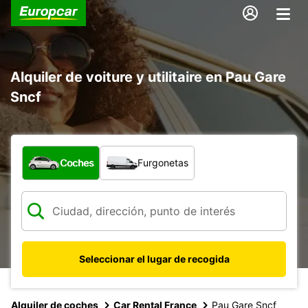
Alquiler de voiture y utilitaire en Pau Gare
Sncf
¿Qué tipo de vehículo?
Coches
Furgonetas
Seleccionar el lugar de recogida
Alquiler de coches
Car Rental France
Pau Gare Sncf