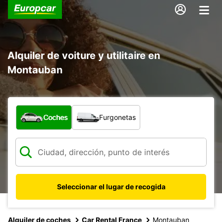
Alquiler de voiture y utilitaire en
Montauban
¿Qué tipo de vehículo?
Coches
Furgonetas
Seleccionar el lugar de recogida
Alquiler de coches
Car Rental France
Montauban