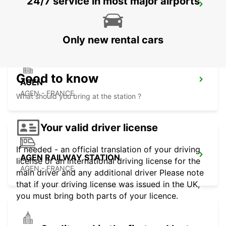
24/7 service in most major airports
TOULOUSE LABEGE
LABEGE - FRANCE
Only new rental cars
Good to know
AGEN
AGEN - FRANCE
What should you bring at the station ?
Your valid driver license
If needed - an official translation of your driving
AGEN RAILWAY STATION
license or an international driving license for the
AGEN - FRANCE
main driver and any additional driver Please note
that if your driving license was issued in the UK,
you must bring both parts of your licence.