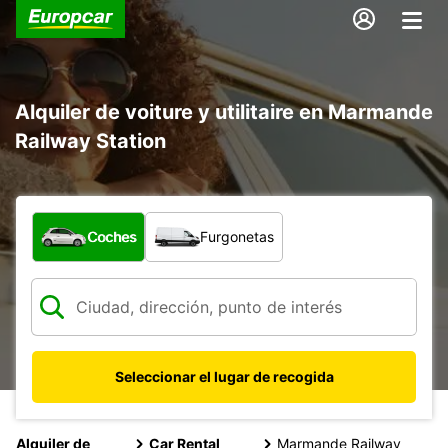
Alquiler de voiture y utilitaire en Marmande
Railway Station
¿Qué tipo de vehículo?
Coches
Furgonetas
Seleccionar el lugar de recogida
Alquiler de
Car Rental
Marmande Railway