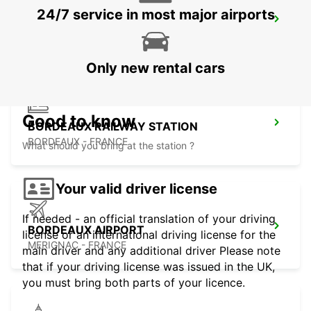
24/7 service in most major airports
LIBOURNE RAILWAY STATION
LIBOURNE - FRANCE
Only new rental cars
Good to know
BORDEAUX RAILWAY STATION
BORDEAUX - FRANCE
What should you bring at the station ?
Your valid driver license
If needed - an official translation of your driving
BORDEAUX AIRPORT
license or an international driving license for the
MERIGNAC - FRANCE
main driver and any additional driver Please note
that if your driving license was issued in the UK,
you must bring both parts of your licence.