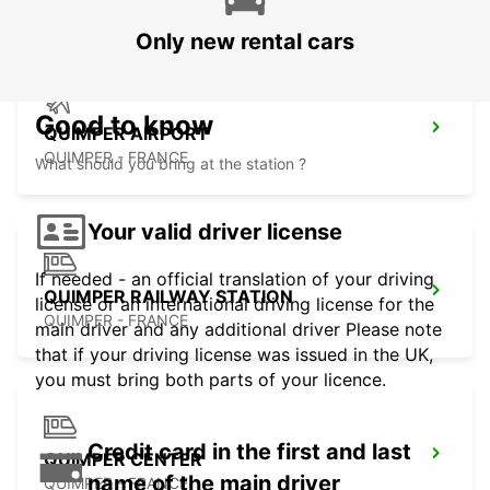
Only new rental cars
Good to know
QUIMPER AIRPORT
QUIMPER - FRANCE
What should you bring at the station ?
Your valid driver license
If needed - an official translation of your driving
QUIMPER RAILWAY STATION
license or an international driving license for the
QUIMPER - FRANCE
main driver and any additional driver Please note
that if your driving license was issued in the UK,
you must bring both parts of your licence.
Credit card in the first and last
QUIMPER CENTER
name of the main driver
QUIMPER - FRANCE