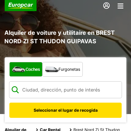
Alquiler de voiture y utilitaire en BREST
NORD ZI ST THUDON GUIPAVAS
¿Qué tipo de vehículo?
Coches
Furgonetas
Seleccionar el lugar de recogida
Alquiler de
Car Rental
Brest Nord Zi St Thudon