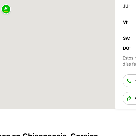
JU:
VI:
SA:
DO:
Estos 
días fe