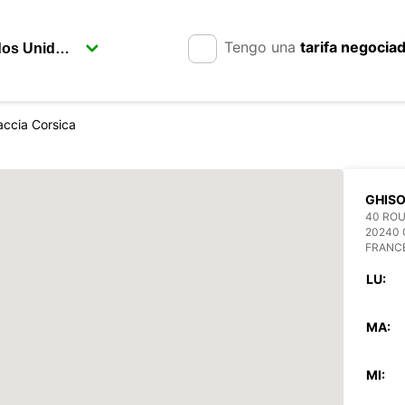
Tengo una
tarifa negocia
accia Corsica
GHIS
40 ROU
20240
FRANC
LU:
MA:
MI: