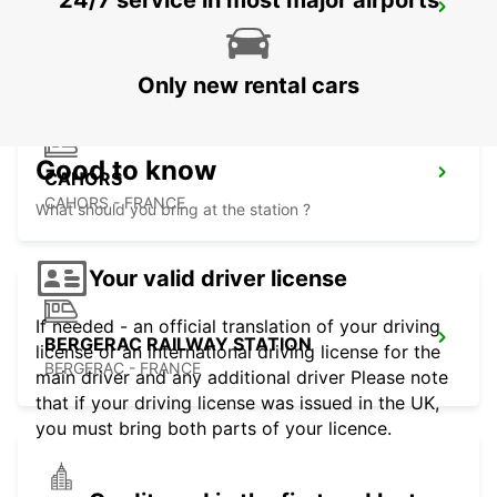
24/7 service in most major airports
BERGERAC AIRPORT
BERGERAC - FRANCE
Only new rental cars
Good to know
CAHORS
CAHORS - FRANCE
What should you bring at the station ?
Your valid driver license
If needed - an official translation of your driving
BERGERAC RAILWAY STATION
license or an international driving license for the
BERGERAC - FRANCE
main driver and any additional driver Please note
that if your driving license was issued in the UK,
you must bring both parts of your licence.