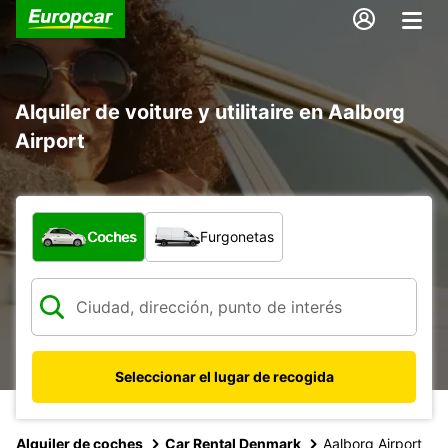
Alquiler de voiture y utilitaire en Aalborg
Airport
¿Qué tipo de vehículo?
Coches
Furgonetas
Seleccionar el lugar de recogida
Alquiler de coches
Car Rental Denmark
Aalborg Airport