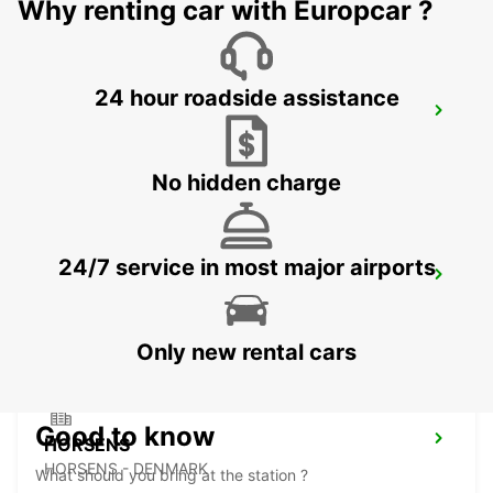
Why renting car with Europcar ?
24 hour roadside assistance
AARHUS VIBY
VIBY J - DENMARK
No hidden charge
24/7 service in most major airports
HERNING
HERNING - DENMARK
Only new rental cars
Good to know
HORSENS
HORSENS - DENMARK
What should you bring at the station ?