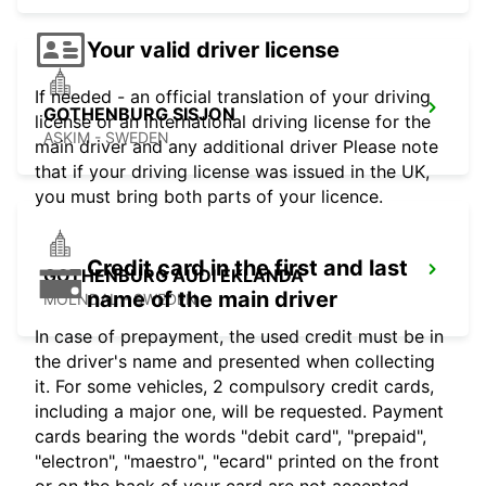
Your valid driver license
If needed - an official translation of your driving
GOTHENBURG SISJON
license or an international driving license for the
ASKIM - SWEDEN
main driver and any additional driver Please note
that if your driving license was issued in the UK,
you must bring both parts of your licence.
Credit card in the first and last
GOTHENBURG AUDI EKLANDA
name of the main driver
MOLNDAL - SWEDEN
In case of prepayment, the used credit must be in
the driver's name and presented when collecting
it. For some vehicles, 2 compulsory credit cards,
including a major one, will be requested. Payment
cards bearing the words "debit card", "prepaid",
"electron", "maestro", "ecard" printed on the front