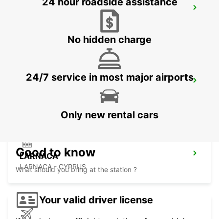
24 hour roadside assistance
LIMASSOL BELMAR
LIMASSOL - CYPRUS
No hidden charge
24/7 service in most major airports
NICOSIA
NICOSIA - CYPRUS
Only new rental cars
Good to know
LARNACA
LARNACA - CYPRUS
What should you bring at the station ?
Your valid driver license