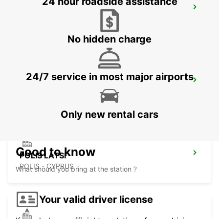
24 hour roadside assistance
PAPHOS SERVICE CENTRE
PAPHOS - CYPRUS
No hidden charge
24/7 service in most major airports
PAPHOS AIRPORT
PAPHOS - CYPRUS
Only new rental cars
Good to know
POLIS LATSI
POLIS - CYPRUS
What should you bring at the station ?
Your valid driver license