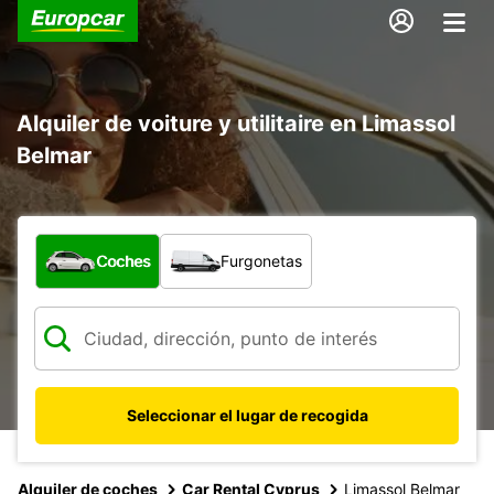
Alquiler de voiture y utilitaire en Limassol
Belmar
¿Qué tipo de vehículo?
Coches
Furgonetas
Seleccionar el lugar de recogida
Alquiler de coches
Car Rental Cyprus
Limassol Belmar