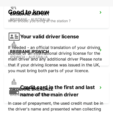
Good to know
BRISBANE AIRPORT
BRISBANE - AUSTRALIA
What should you bring at the station ?
Your valid driver license
If needed - an official translation of your driving
BRISBANE IPSWICH
license or an international driving license for the
IPSWICH - AUSTRALIA
main driver and any additional driver Please note
that if your driving license was issued in the UK,
you must bring both parts of your licence.
Credit card in the first and last
BRISBANE BRENDALE
name of the main driver
BRENDALE - AUSTRALIA
In case of prepayment, the used credit must be in
the driver's name and presented when collecting