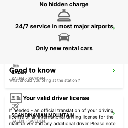
No hidden charge
24/7 service in most major airports
SUNDSVALL TRAIN STATION
SUNDSVALL - SWEDEN
Only new rental cars
Good to know
SALEN
SALEN - SWEDEN
What should you bring at the station ?
Your valid driver license
If needed - an official translation of your driving
SCANDINAVIAN MOUNTAIN
license or an international driving license for the
SALEN - SWEDEN
main driver and any additional driver Please note