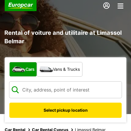
Rental of voiture and utilitaire at Limassol
Belmar
What type of vehicle?
Cars
Vans & Trucks
Select pickup location
Car Rental
Car Rental Cyprus
Limassol Belmar