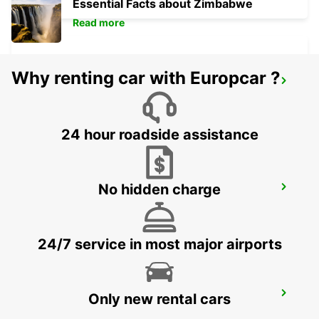
Essential Facts about Zimbabwe
Read more
Why renting car with Europcar ?
PAPHOS AIRPORT
PAPHOS - CYPRUS
24 hour roadside assistance
No hidden charge
POLIS LATSI
POLIS - CYPRUS
24/7 service in most major airports
PAPHOS
Only new rental cars
PAPHOS - CYPRUS