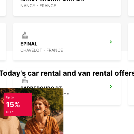
NANCY - FRANCE
EPINAL
CHAVELOT - FRANCE
Today's car rental and van rental offer
SARREBOURG DT
SARREBOURG - FRANCE
Up to
15%
OFF*