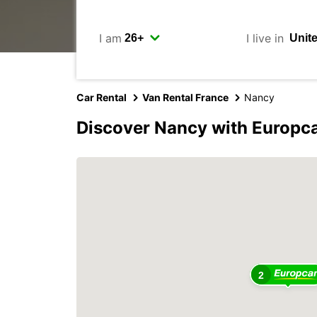
I am
I live in
Car Rental
Van Rental France
Nancy
Discover Nancy with Europc
2