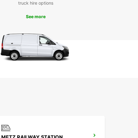
truck hire options
ervez dès maintenant avec
See more
opcar
rdez pas de temps lors de votre voyage à
. Réservez dès maintenant votre voiture de
on avec Europcar et profitez d'une expérience
racas. Que vous soyez en ville pour affaires ou
e plaisir, Europcar est là pour vous offrir un
e de qualité et une expérience de conduite
parable.
METZ RAILWAY STATION