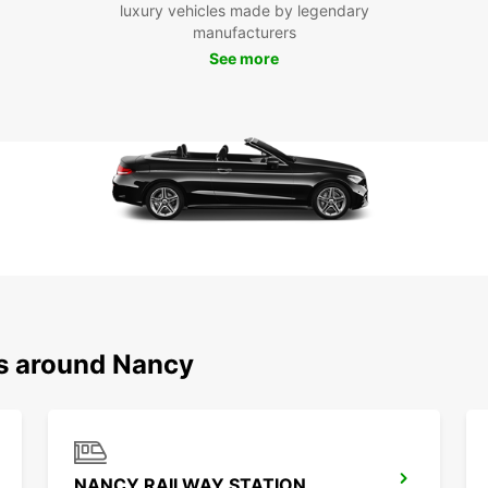
luxury vehicles made by legendary
manufacturers
Rés
See more
Eur
Ne pe
Nancy
locati
sans t
pour l
servic
incom
ns around Nancy
NANCY RAILWAY STATION