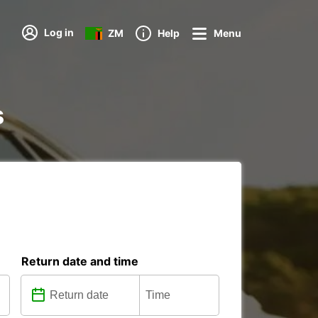
Log in
ZM
Help
Menu
s
Return date and time