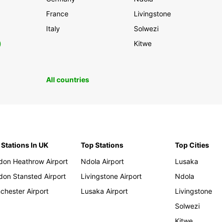
France
Livingstone
Italy
Solwezi
0
Kitwe
All countries
 Stations In UK
Top Stations
Top Cities
don Heathrow Airport
Ndola Airport
Lusaka
don Stansted Airport
Livingstone Airport
Ndola
chester Airport
Lusaka Airport
Livingstone
Solwezi
Kitwe