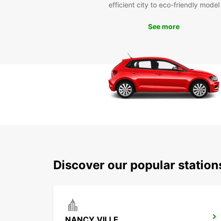
efficient city to eco-friendly model
See more
Discover our popular statio
NANCY VILLE