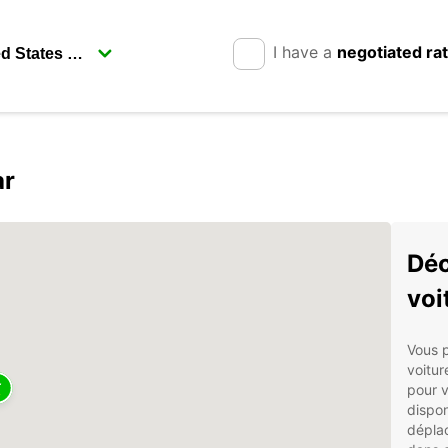
I have a
negotiated ra
ar
Déc
voi
Vous p
voitur
pour 
dispon
déplac