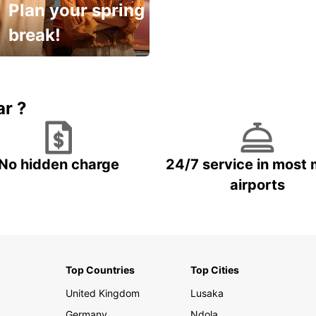
Plan your spring
break!
Up to 15% OFF
ar ?
No hidden charge
24/7 service in most 
airports
Top Countries
Top Cities
United Kingdom
Lusaka
Germany
Ndola