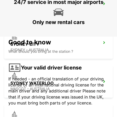
24/7 service in most major airports
SYDNEY AIRPORT
SYDNEY - AUSTRALIA
Only new rental cars
Good to know
SYDNEY CITY
SYDNEY - AUSTRALIA
What should you bring at the station ?
Your valid driver license
If needed - an official translation of your driving
SYDNEY WATERLOO
license or an international driving license for the
MASCOT - AUSTRALIA
main driver and any additional driver Please note
that if your driving license was issued in the UK,
you must bring both parts of your licence.