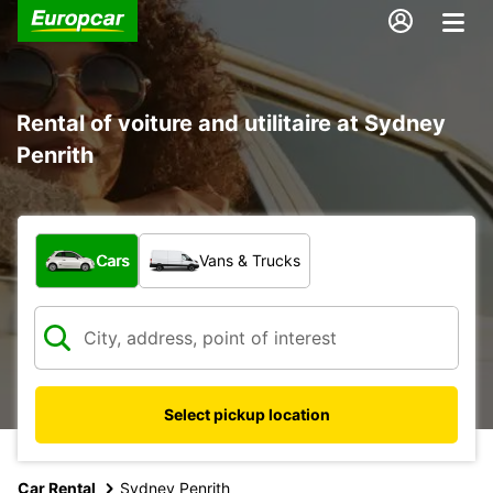
Rental of voiture and utilitaire at Sydney
Penrith
What type of vehicle?
Cars
Vans & Trucks
Select pickup location
Car Rental
Sydney Penrith