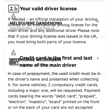
Your valid driver license
If needed - an official translation of your driving
MELBOURNE DANDENONG
license or an international driving license for the
DANDENONG - AUSTRALIA
main driver and any additional driver Please note
that if your driving license was issued in the UK,
you must bring both parts of your licence.
Credit card in the first and last
MELBOURNE MOORABBIN
name of the main driver
MOORABBIN - AUSTRALIA
In case of prepayment, the used credit must be in
the driver's name and presented when collecting
it. For some vehicles, 2 compulsory credit cards,
including a major one, will be requested. Payment
cards bearing the words "debit card", "prepaid",
"electron", "maestro", "ecard" printed on the front
or on the back of your card are not accepted