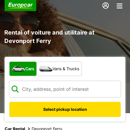
Rental of voiture and utilitaire at
Devonport Ferry
What type of vehicle?
Cars
Vans & Trucks
Select pickup location
Car Rental
Devonport Ferry