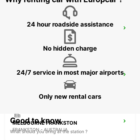
24 hour roadside assistance
HOBART CITY
HOBART - AUSTRALIA
No hidden charge
24/7 service in most major airports
HOBART AIRPORT
CAMBRIDGE - AUSTRALIA
Only new rental cars
Good to know
MELBOURNE FRANKSTON
FRANKSTON - AUSTRALIA
What should you bring at the station ?