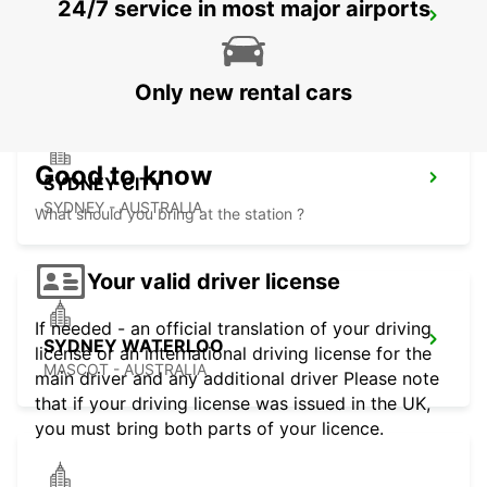
24/7 service in most major airports
SYDNEY AIRPORT
SYDNEY - AUSTRALIA
Only new rental cars
Good to know
SYDNEY CITY
SYDNEY - AUSTRALIA
What should you bring at the station ?
Your valid driver license
If needed - an official translation of your driving
SYDNEY WATERLOO
license or an international driving license for the
MASCOT - AUSTRALIA
main driver and any additional driver Please note
that if your driving license was issued in the UK,
you must bring both parts of your licence.