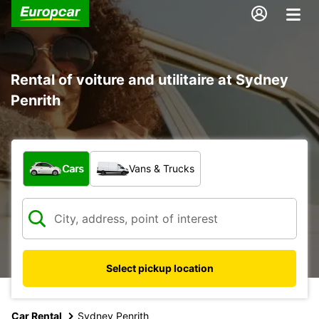
Rental of voiture and utilitaire at Sydney
Penrith
What type of vehicle?
Cars
Vans & Trucks
Select pickup location
Car Rental
Sydney Penrith