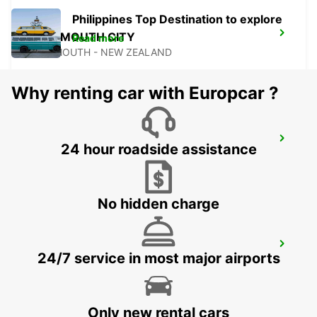
Philippines Top Destination to explore
GREYMOUTH CITY
Read more
GREYMOUTH - NEW ZEALAND
Why renting car with Europcar ?
CHRISTCHURCH AIRPORT
24 hour roadside assistance
CHRISTCHURCH - NEW ZEALAND
No hidden charge
NAPIER AIRPORT
24/7 service in most major airports
NAPIER - NEW ZEALAND
Only new rental cars