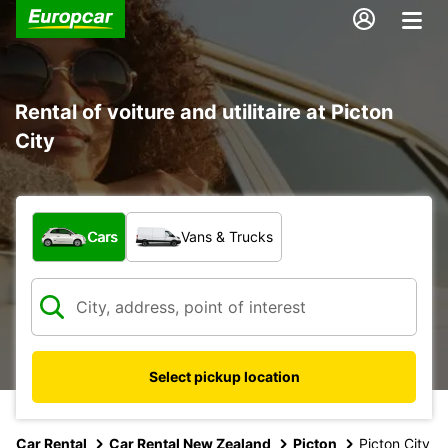
Rental of voiture and utilitaire at Picton
City
What type of vehicle?
Cars
Vans & Trucks
Select pickup location
Car Rental
Car Rental New Zealand
Picton
Picton City